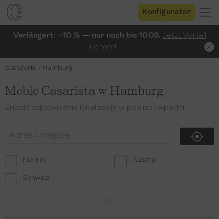
Konfigurator
Verlängert: −10 % — nur noch bis 10.08.
Jetzt Vorteil
sichern!
Standorte
Hamburg
Meble Casarista w Hamburg
Znajdź odpowiednią lokalizację w pobliżu i wpadnij.
Niemcy
Austria
Schweiz