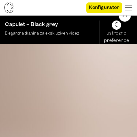
Konfigurator
Capulet – Black grey
0
ustrezne
Elegantna tkanina za ekskluziven videz
preference