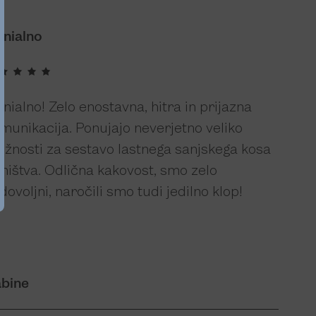
nialno
nialno! Zelo enostavna, hitra in prijazna
munikacija. Ponujajo neverjetno veliko
žnosti za sestavo lastnega sanjskega kosa
hištva. Odlična kakovost, smo zelo
dovoljni, naročili smo tudi jedilno klop!
bine