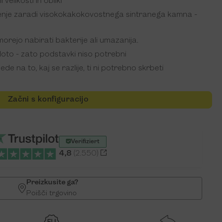
velikosti in obliki
čenje zaradi visokokakokovostnega sintranega kamna -
morejo nabirati bakterije ali umazanija.
oto - zato podstavki niso potrebni
e na to, kaj se razlije, ti ni potrebno skrbeti
Začni s konfiguracijo
Verifiziert
4,8
(2.550)
Preizkusite ga?
Poišči trgovino