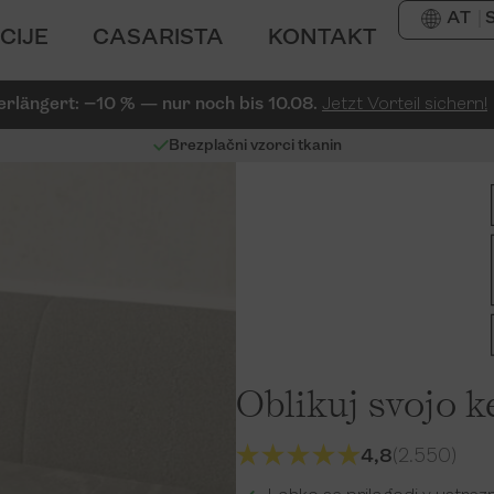
AT
CIJE
CASARISTA
KONTAKT
erlängert: −10 % — nur noch bis 10.08.
Jetzt Vorteil sichern!
Brezplačni vzorci tkanin
Oblikuj svojo k
4,8
(2.550)