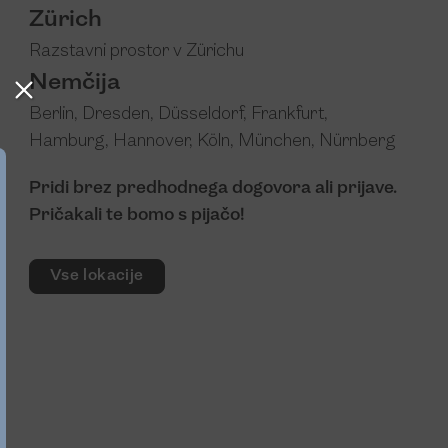
Zürich
Razstavni prostor v Zürichu
Nemčija
Berlin
,
Dresden
,
Düsseldorf
,
Frankfurt
,
Hamburg
,
Hannover
,
Köln
,
München
,
Nürnberg
Pridi brez predhodnega dogovora ali prijave.
Pričakali te bomo s pijačo!
Vse lokacije