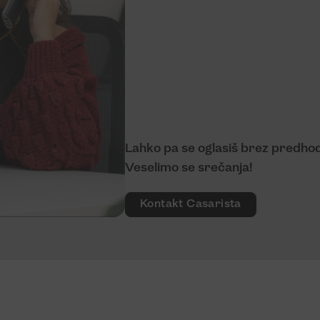
Lahko pa se oglasiš brez predhod
Veselimo se srečanja!
Kontakt Casarista