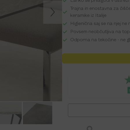
Lahko se prilagodi v ustrezni 
Trajna in enostavna za čiš
keramike iz Italije
Higienična saj se na njej ne 
Povsem neobčutljiva na topl
Odporna na tekočine - ne gled