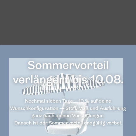
Sommervorteil
verlängert bis 10.08.
Nochmal sieben Tage: −10 % auf deine
Wunschkonfiguration — Stoff, Maß und Ausführung
ganz nach deinen Vorstellungen.
še stranke.
Danach ist der Sommervorteil endgültig vorbei.