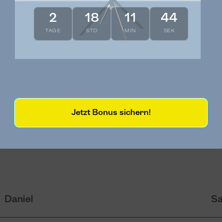
2
18
11
42
Jedilna klop z naslonjali in mizo
Ge
TAGE
STD
MIN
SEK
Jedilna klop z naslonjali in mizo – TOP.
Ge
,
Casarista Storitev – TOP.
ko
Storitev dostave bi lahko še izboljšali, vendar
mo
Jetzt Bonus sichern!
a
so se odzvali hitro in korektno.
po
za
Daniel
Sa