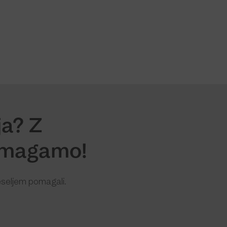
a? Z
pomagamo!
eseljem pomagali.