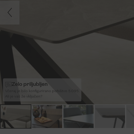
Zelo priljubljen
Včeraj je bilo konfigurirano pohištvo 5.095.
Ali je vaš že vključen?