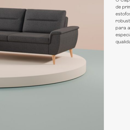
O Capu
de pri
estofo
robust
para a
especi
qualid