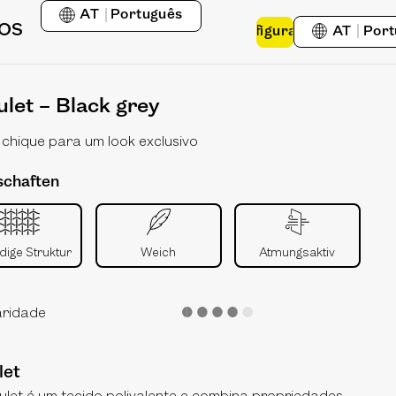
AT
Português
OS
Configurador
AT
Port
let – Black grey
 chique para um look exclusivo
schaften
dige Struktur
Weich
Atmungsaktiv
aridade
let