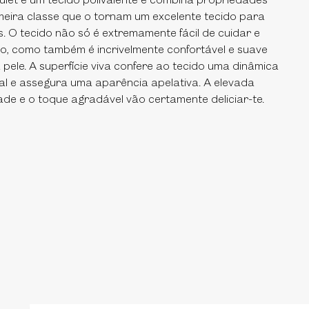
let é um tecido polivalente e combina propriedades
meira classe que o tornam um excelente tecido para
s. O tecido não só é extremamente fácil de cuidar e
o, como também é incrivelmente confortável e suave
 pele. A superfície viva confere ao tecido uma dinâmica
al e assegura uma aparência apelativa. A elevada
ade e o toque agradável vão certamente deliciar-te.