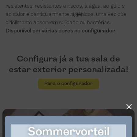
resistentes, resistentes a riscos, à água, ao gelo e
ao calor e particularmente higiénicos, uma vez que
dificilmente absorvem sujidade ou bactérias.
Disponível em várias cores no configurador.
Configura já a tua sala de
estar exterior personalizada!
Para o configurador
Sommervorteil