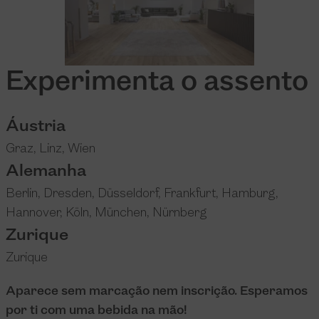
Experimenta o assento
Áustria
Graz
,
Linz
,
Wien
Alemanha
Berlin
,
Dresden
,
Düsseldorf
,
Frankfurt
,
Hamburg
,
Hannover
,
Köln
,
München
,
Nürnberg
Zurique
Zurique
Aparece sem marcação nem inscrição. Esperamos
por ti com uma bebida na mão!