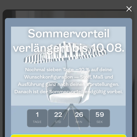
Sommervorteil
verlängert bis 10.08.
Nochmal sieben Tage: −10 % auf deine
Wunschkonfiguration — Stoff, Maß und
Ausführung ganz nach deinen Vorstellungen.
Danach ist der Sommervorteil endgültig vorbei.
1
22
26
59
TAGE
STD
MIN
SEK