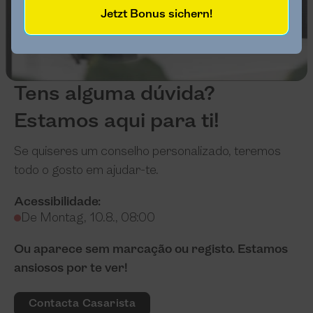
Jetzt Bonus sichern!
Tens alguma dúvida?
Estamos aqui para ti!
Se quiseres um conselho personalizado, teremos
todo o gosto em ajudar-te.
Acessibilidade:
De Montag, 10.8., 08:00
Ou aparece sem marcação ou registo. Estamos
ansiosos por te ver!
Contacta Casarista