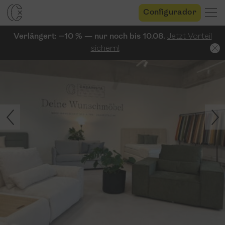
Configurador
Verlängert: −10 % — nur noch bis 10.08.
Jetzt Vorteil
sichern!