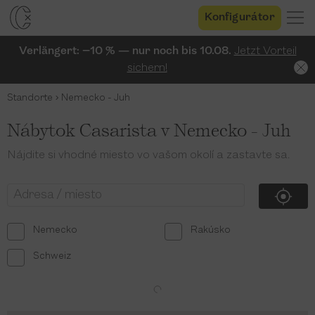
Konfigurátor
Verlängert: −10 % — nur noch bis 10.08.
Jetzt Vorteil
sichern!
Standorte
Nemecko - Juh
Nábytok Casarista v Nemecko - Juh
Nájdite si vhodné miesto vo vašom okolí a zastavte sa.
Nemecko
Rakúsko
Schweiz