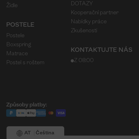
DOTAZY
Židle
Kooperační partner
Nabídky práce
POSTELE
Zkušenosti
Postele
Boxspring
KONTAKTUJTE NÁS
Matrace
Z 08:00
Postel s roštem
Způsoby platby:
AT
Čeština