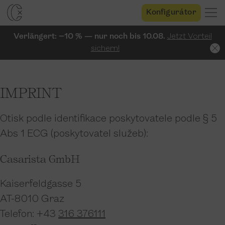
Konfigurátor
Verlängert: −10 % — nur noch bis 10.08.
Jetzt Vorteil
sichern!
IMPRINT
Otisk podle identifikace poskytovatele podle § 5
Abs 1 ECG (poskytovatel služeb):
Casarista GmbH
Kaiserfeldgasse 5
AT-8010 Graz
Telefon: +43
316 376111