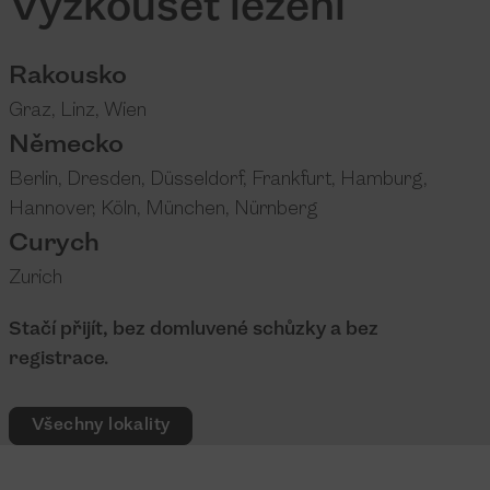
Vyzkoušet ležení
Rakousko
Graz
,
Linz
,
Wien
Německo
Berlin
,
Dresden
,
Düsseldorf
,
Frankfurt
,
Hamburg
,
Hannover
,
Köln
,
München
,
Nürnberg
Curych
Zurich
Stačí přijít, bez domluvené schůzky a bez
registrace.
Všechny lokality