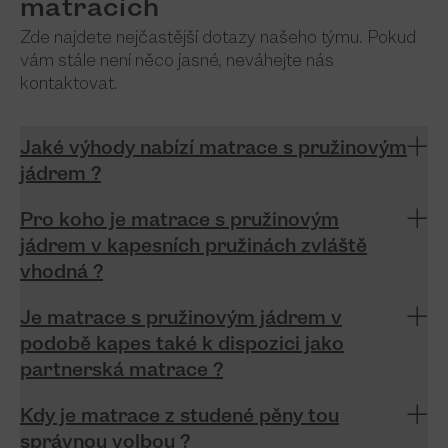
matracích
Zde najdete nejčastější dotazy našeho týmu. Pokud
vám stále není něco jasné, neváhejte nás
kontaktovat.
Jaké výhody nabízí matrace s pružinovým
jádrem ?
Pro koho je matrace s pružinovým
jádrem v kapesních pružinách zvláště
vhodná ?
Je matrace s pružinovým jádrem v
podobě kapes také k dispozici jako
partnerská matrace ?
Kdy je matrace z studené pěny tou
správnou volbou ?