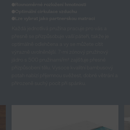
Rovnoměrné rozložení hmotnosti
Optimální cirkulace vzduchu
Lze vybrat jako partnerskou matraci
Každá jednotlivá pružina pracuje pro vás a
přesně se přizpůsobuje vaší páteři, takže je
optimálně odlehčena a vy se můžete cítit
výrazně uvolněnější. 7-mi zónový pružinový
jádro s 500 pružinami/m² zajišťuje přesné
přizpůsobení tělu. Vysoce kvalitní bambusový
potah nabízí příjemnou svěžest, dobré větrání a
přirozeně suchý pocit při spánku.