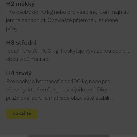
H2 měkký
Pro osoby do 70 kg nebo pro všechny, kteří mají rádi
jemné zapadnutí. Obzvláště příjemné u studené
pěny.
H3 střední
Ideální pro 70–100 kg. Poskytuje vyváženou oporu u
obou typů matrací.
H4 trvdý
Pro osoby s hmotností nad 100 kg nebo pro
všechny, kteří preferují pevnější ležení. Díky
pružinové jádru je matrace obzvláště stabilní.
Lokality