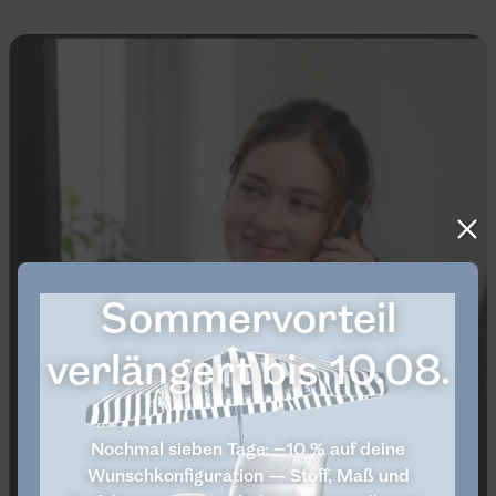
Sommervorteil
verlängert bis 10.08.
Nochmal sieben Tage: −10 % auf deine
Wunschkonfiguration — Stoff, Maß und