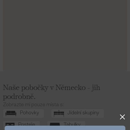
Naše pobočky v Německo - jih
podrobně.
Zobrazte mi pouze místa s:
Pohovky
Jídelní skupiny
Postele
Tabulky