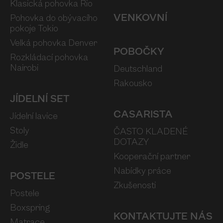
Klasická pohovka Rio
VENKOVNÍ
Pohovka do obývacího
pokoje Tokio
Velká pohovka Denver
POBOČKY
Rozkládací pohovka
Nairobi
Deutschland
Rakousko
JÍDELNÍ SET
CASARISTA
Jídelní lavice
Stoly
ČASTO KLADENÉ
DOTAZY
Židle
Kooperační partner
Nabídky práce
POSTELE
Zkušenosti
Postele
Boxspring
KONTAKTUJTE NÁS
Matrace