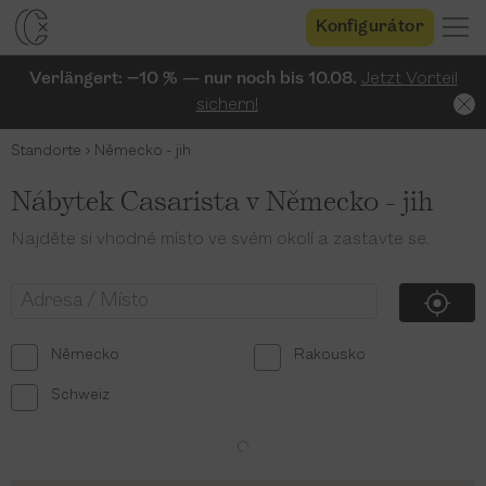
Konfigurátor
Verlängert: −10 % — nur noch bis 10.08.
Jetzt Vorteil
sichern!
Standorte
Německo - jih
Nábytek Casarista v Německo - jih
Najděte si vhodné místo ve svém okolí a zastavte se.
Německo
Rakousko
Schweiz