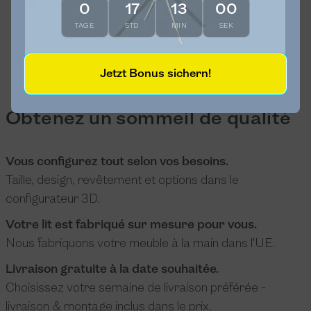
0
17
12
59
TAGE
STD
MIN
SEK
Jetzt Bonus sichern!
Obtenez un sommeil de qualité
Vous configurez tout selon vos besoins.
Taille, design, revêtement et options dans le
configurateur 3D.
Votre lit est fabriqué sur mesure pour vous.
Nous fabriquons votre meuble à la main dans l'UE.
Livraison gratuite à la date souhaitée.
Choisissez votre semaine de livraison préférée -
livraison & montage inclus dans le prix.