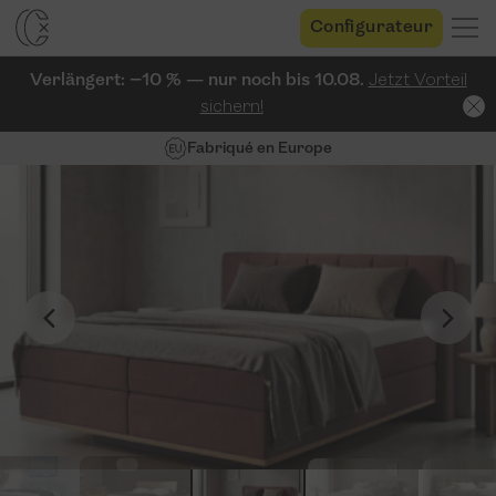
Configurateur
Verlängert: −10 % — nur noch bis 10.08.
Jetzt Vorteil
sichern!
Fabriqué en Europe