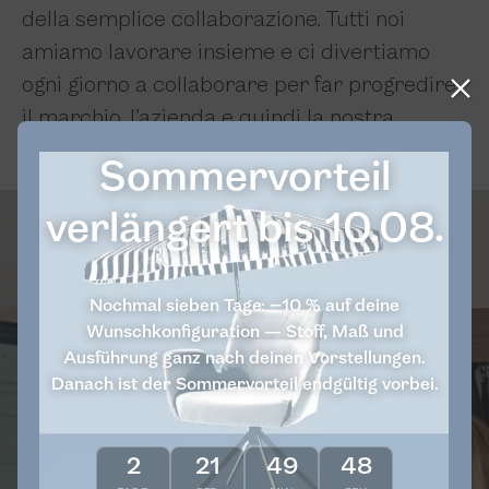
della semplice collaborazione. Tutti noi
amiamo lavorare insieme e ci divertiamo
ogni giorno a collaborare per far progredire
il marchio, l’azienda e quindi la nostra
missione.
Sommervorteil
verlängert bis 10.08.
Nochmal sieben Tage: −10 % auf deine
Wunschkonfiguration — Stoff, Maß und
Ausführung ganz nach deinen Vorstellungen.
Danach ist der Sommervorteil endgültig vorbei.
2
21
49
47