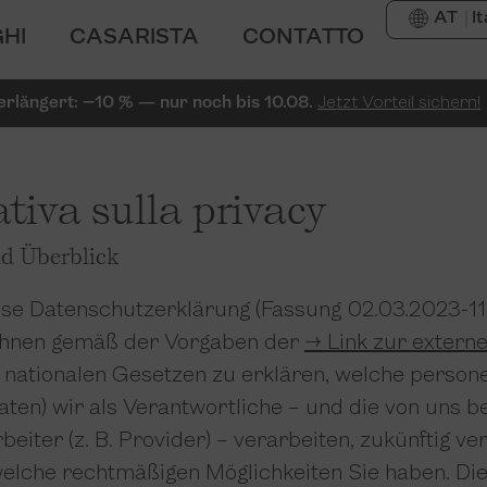
AT
I
HI
CASARISTA
CONTATTO
erlängert: −10 % — nur noch bis 10.08.
Jetzt Vorteil sichern!
tiva sulla privacy
nd Überblick
ese Datenschutzerklärung (Fassung 02.03.2023-1
 Ihnen gemäß der Vorgaben der
→ Link zur externe
nationalen Gesetzen zu erklären, welche perso
aten) wir als Verantwortliche – und die von uns b
eiter (z. B. Provider) – verarbeiten, zukünftig ve
elche rechtmäßigen Möglichkeiten Sie haben. Di