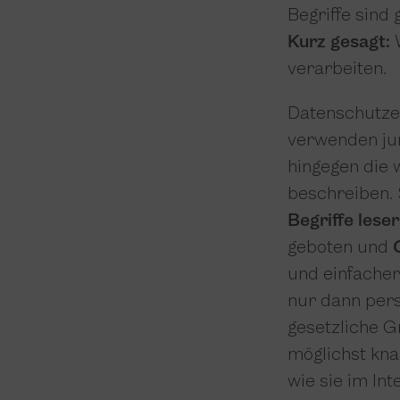
Begriffe sind
Kurz gesagt:
W
verarbeiten.
Datenschutzer
verwenden jur
hingegen die 
beschreiben. 
Begriffe lese
geboten und
und einfacher
nur dann per
gesetzliche G
möglichst kna
wie sie im In