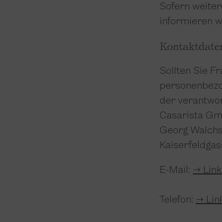
Sofern weite
informieren w
Kontaktdaten
Sollten Sie F
personenbezog
der verantwor
Casarista G
Georg Walchs
Kaiserfeldgas
E-Mail:
→ Link
Telefon:
→ Lin