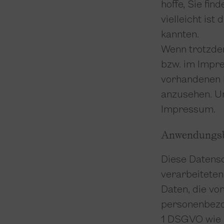
hoffe, Sie fi
vielleicht ist
kannten.
Wenn trotzdem
bzw. im Impre
vorhandenen L
anzusehen. Un
Impressum.
Anwendungsb
Diese Datensc
verarbeitete
Daten, die vo
personenbezog
1 DSGVO wie 