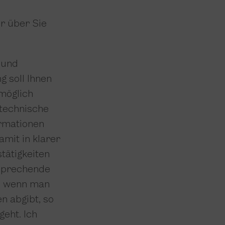
r über Sie
 und
g soll Ihnen
 möglich
 technische
ormationen
mit in klarer
tätigkeiten
tsprechende
h, wenn man
n abgibt, so
geht. Ich