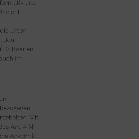
nformativ und
ch nicht
 die unten
, den
 Drittseiten
 auch im
men
nbezogenen
rarbeiten. Mit
es Art. 4 Nr.
he Anschrift