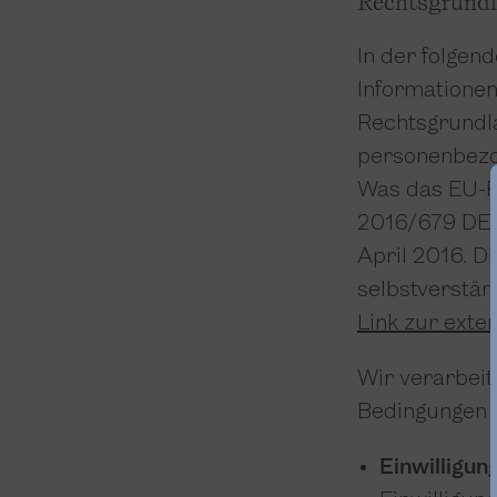
Rechtsgrund
In der folgen
Informationen
Rechtsgrundl
personenbezo
Was das EU-R
2016/679 DE
April 2016. 
selbstverstän
Link zur exte
Wir verarbeit
Bedingungen zu
Einwilligun