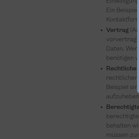
Einwilligun
Ein Beispie
Kontaktfor
Vertrag
(Ar
vorvertragl
Daten. Wenn
benötigen 
Rechtliche 
rechtlichen
Beispiel si
aufzuheben.
Berechtigte
berechtigte
behalten wi
müssen zum