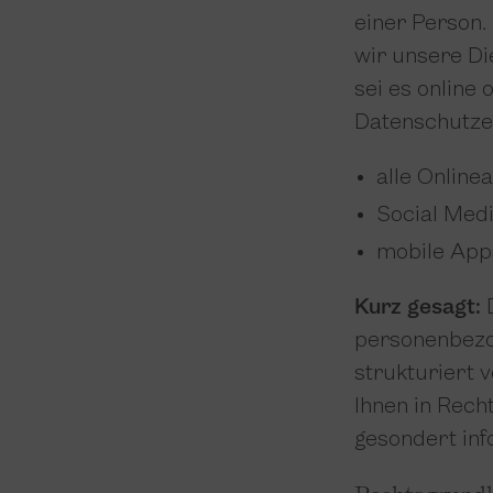
einer Person.
wir unsere Di
sei es online
Datenschutze
alle Onlinea
Social Med
mobile App
Kurz gesagt:
D
personenbezo
strukturiert 
Ihnen in Rech
gesondert inf