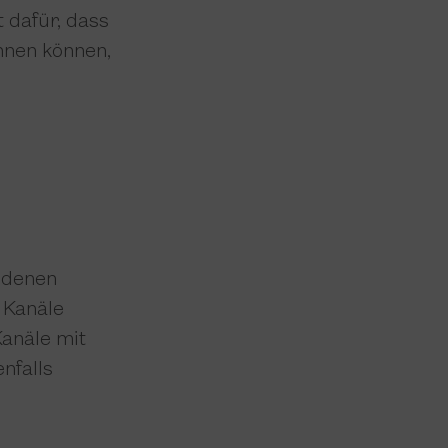
 dafür, dass
hnen können,
n
n denen
 Kanäle
Kanäle mit
nfalls