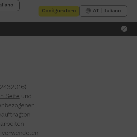
taliano
Configuratore
AT
Italiano
12432016)
n Seite
und
nenbezogenen
eauftragten
rarbeiten
e verwendeten