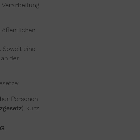
e Verarbeitung
öffentlichen
. Soweit eine
 an der
esetze:
cher Personen
zgesetz
), kurz
G
.