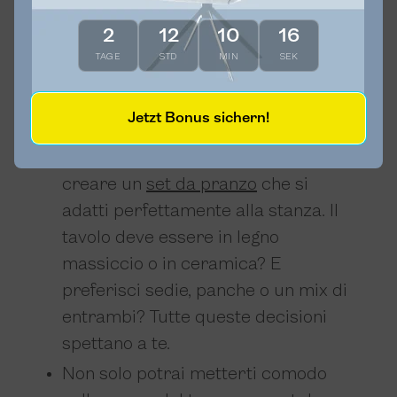
anche la consistenza del materasso.
2
12
10
15
È anche possibile scegliere due
TAGE
STD
MIN
SEK
diversi livelli di rigidità per i due lati.
Con noi a Vienna puoi anche creare
Jetzt Bonus sichern!
mobili personalizzati per la tua sala
da pranzo. Usa il configuratore per
creare un
set da pranzo
che si
adatti perfettamente alla stanza. Il
tavolo deve essere in legno
massiccio o in ceramica? E
preferisci sedie, panche o un mix di
entrambi? Tutte queste decisioni
spettano a te.
Non solo potrai metterti comodo