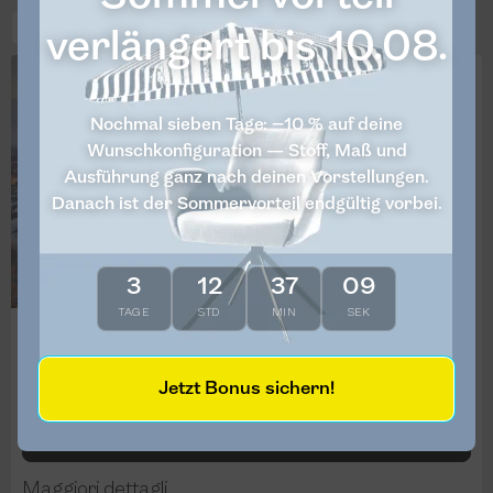
Campioni di tessuto
verlängert bis 10.08.
Nochmal sieben Tage: −10 % auf deine
Wunschkonfiguration — Stoff, Maß und
Ausführung ganz nach deinen Vorstellungen.
Danach ist der Sommervorteil endgültig vorbei.
3
12
37
09
TAGE
STD
MIN
SEK
Showroom Hannover
Expo Plaza 11, Hannover,
Jetzt Bonus sichern!
Pianifica il percorso
Maggiori dettagli