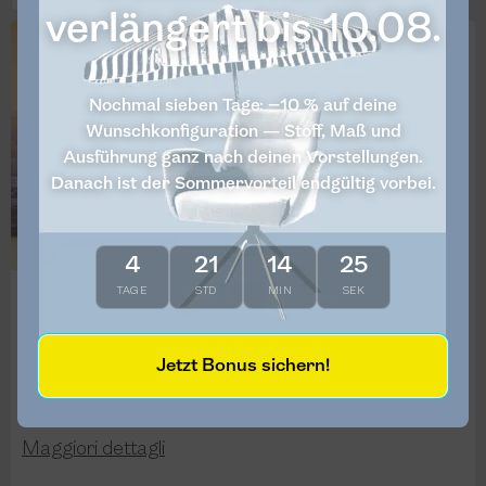
verlängert bis 10.08.
Nochmal sieben Tage: −10 % auf deine
Wunschkonfiguration — Stoff, Maß und
Ausführung ganz nach deinen Vorstellungen.
Danach ist der Sommervorteil endgültig vorbei.
4
21
14
25
TAGE
STD
MIN
SEK
Showroom Köln
Im Mediapark 6B, Köln
Jetzt Bonus sichern!
Pianifica il percorso
Maggiori dettagli