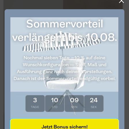
Sommervorteil
verlängert bis 10.08.
Nochmal sieben Tage: −10 % auf deine
Wunschkonfiguration — Stoff, Maß und
Ausführung ganz nach deinen Vorstellungen.
Danach ist der Sommervorteil endgültig vorbei.
3
10
09
23
TAGE
STD
MIN
SEK
Jetzt Bonus sichern!