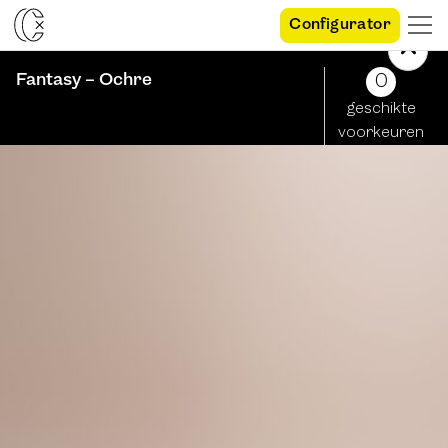
Configurator
Fantasy – Ochre
0
geschikte
voorkeuren