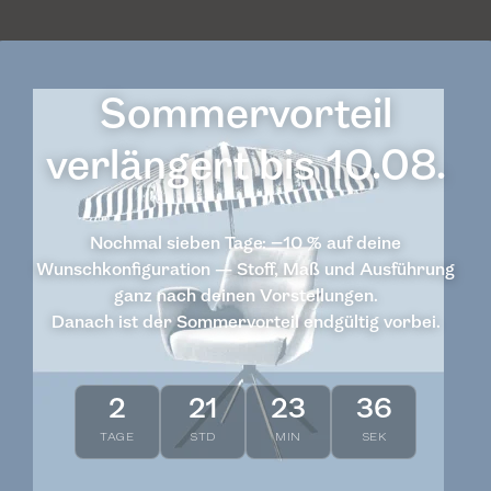
Sommervorteil
 - Westen in detail.
verlängert bis 10.08.
Bedden
Tabellen
Stoffen
Nochmal sieben Tage: −10 % auf deine
Wunschkonfiguration — Stoff, Maß und Ausführung
ganz nach deinen Vorstellungen.
Danach ist der Sommervorteil endgültig vorbei.
2
21
23
36
TAGE
STD
MIN
SEK