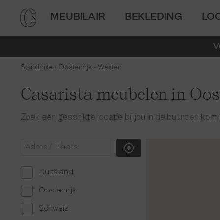
MEUBILAIR
BEKLEDING
LO
V
Standorte
Oostenrijk - Westen
Casarista meubelen in Oost
Zoek een geschikte locatie bij jou in de buurt en kom 
Duitsland
Oostenrijk
Schweiz