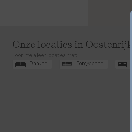
Onze locaties in Oostenrijk
Toon me alleen locaties met:
Banken
Eetgroepen