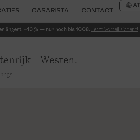
AT
CATIES
CASARISTA
CONTACT
erlängert: −10 % — nur noch bis 10.08.
Jetzt Vorteil sichern!
enrijk - Westen.
langs.