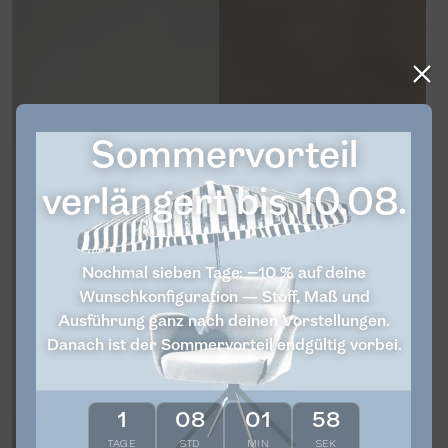
Sommervorteil
verlängert bis 10.08.
Nochmal sieben Tage: −10 % auf deine
Wunschkonfiguration — Stoff, Maß und
Ausführung ganz nach deinen Vorstellungen.
Danach ist der Sommervorteil endgültig vorbei.
1
08
01
57
TAGE
STD
MIN
SEK