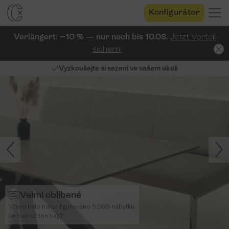
Konfigurátor
Verlängert: −10 % — nur noch bis 10.08.
Jetzt Vorteil
sichern!
Bezplatné vzorky látek
Velmi oblíbené
Včera bylo nakonfigurováno 5.095 nábytku.
Je tam už ten tvůj?