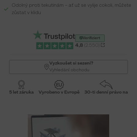
Odolný proti tekutinám – ať už se vylije cokoli, můžete
zůstat v klidu
Verifiziert
4,8
(2.550)
Vyzkoušet si sezení?
Vyhledání obchodu
5 let záruka
Vyrobeno v Evropě
30-ti denní právo na