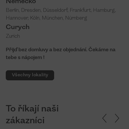
Německo
Berlin
,
Dresden
,
Düsseldorf
,
Frankfurt
,
Hamburg
,
Hannover
,
Köln
,
München
,
Nürnberg
Curych
Zurich
Přijď bez domluvy a bez objednání. Čekáme na
tebe s nápojem !
Všechny lokality
To říkají naši
zákazníci