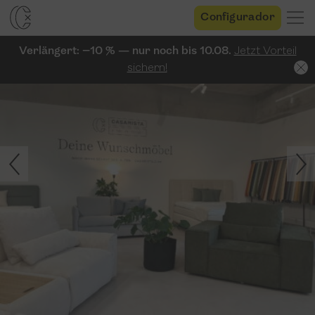
Configurador
Verlängert: −10 % — nur noch bis 10.08.
Jetzt Vorteil
sichern!