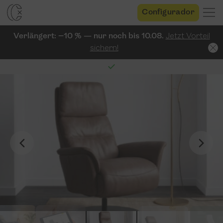
Configurador
Verlängert: −10 % — nur noch bis 10.08.
Jetzt Vorteil
sichern!