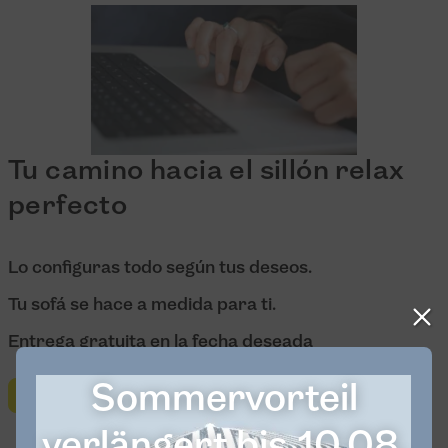
Tu camino hacia el sillón relax
perfecto
Lo configuras todo según tus deseos.
Tu sofá se hace a medida para ti.
Entrega gratuita en la fecha deseada
Sommervorteil
Configurar ahora
verlängert bis 10.08.