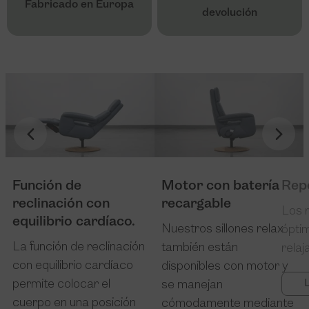
Fabricado en Europa
devolución
Función de
Motor con batería
Rep
reclinación con
recargable
Los 
equilibrio cardíaco.
Nuestros sillones relax
ópti
La función de reclinación
también están
relaj
con equilibrio cardíaco
disponibles con motor y
permite colocar el
se manejan
cuerpo en una posición
cómodamente mediante