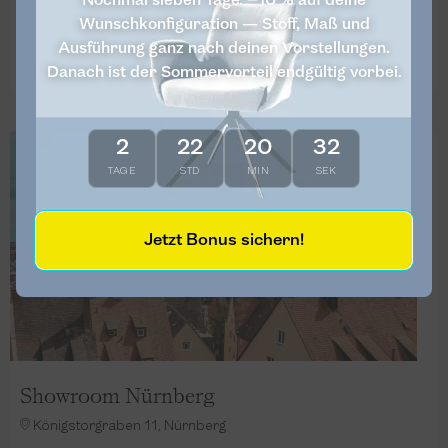
Nochmal sieben Tage: −10 % auf deine
Planificar la ruta
Wunschkonfiguration — Stoff, Maß und
Ausführung ganz nach deinen Vorstellungen.
Más detalles
Danach ist der Sommervorteil endgültig vorbei.
2
22
20
30
TAGE
STD
MIN
SEK
Jetzt Bonus sichern!
Showroom Nürnberg
Königstorgraben 11, Nürnberg