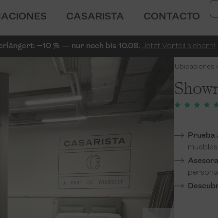
CACIONES
CASARISTA
CONTACTO
erlängert: −10 % — nur noch bis 10.08.
Jetzt Vorteil sichern!
Ubicaciones
Show
Prueba 
muebles
Asesora
persona
Descubre