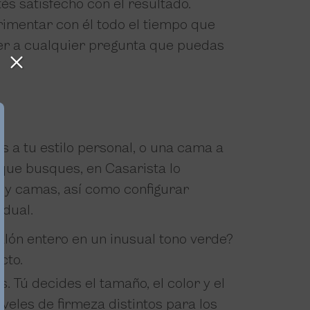
és satisfecho con el resultado.
imentar con él todo el tiempo que
der a cualquier pregunta que puedas
 a tu estilo personal, o una cama a
que busques, en Casarista lo
 y camas, así como configurar
idual.
alón entero en un inusual tono verde?
cto.
 Tú decides el tamaño, el color y el
iveles de firmeza distintos para los