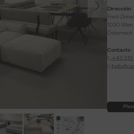
Dirección
Fred-Zinne
1030 Wien
Österreich
Contacto
+43 316 
hello@ca
Plan