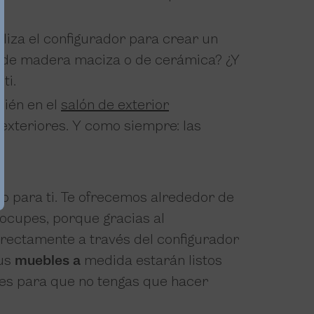
iza el configurador para crear un
r de madera maciza o de cerámica? ¿Y
ti.
bién en el
salón de exterior
exteriores. Y como siempre: las
do para ti. Te ofrecemos alrededor de
eocupes, porque gracias al
irectamente a través del configurador
Tus
muebles a
medida estarán listos
es para que no tengas que hacer