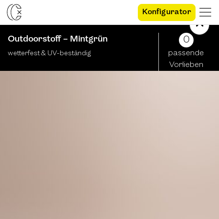
Konfigurator
Outdoorstoff – Mintgrün
0
passende
wetterfest & UV-beständig
Vorlieben