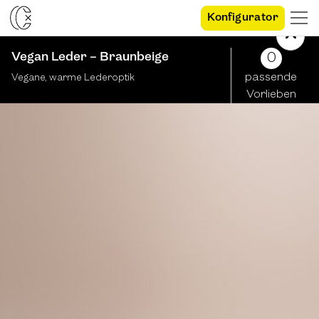
Konfigurator
Vegan Leder – Braunbeige
0
passende
Vegane, warme Lederoptik
Vorlieben