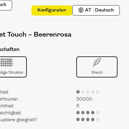
sch
Konfigurator
AT
Deutsch
et Touch – Beerenrosa
schaften
dige Struktur
Weich
theit
ertouren
50.000
chtheit
5
eichtigkeit
ustiere geeignet?