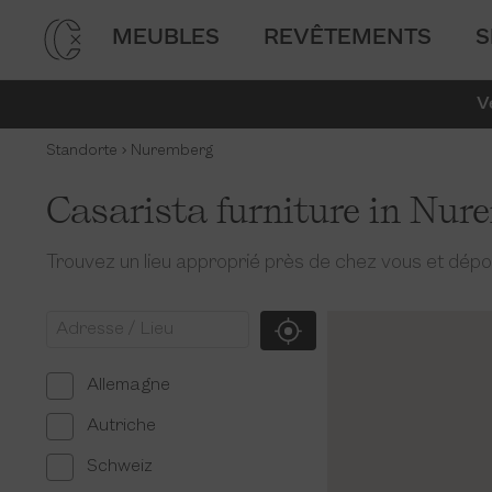
MEUBLES
REVÊTEMENTS
S
V
Standorte
Nuremberg
Casarista furniture in Nu
Trouvez un lieu approprié près de chez vous et dépo
Allemagne
Autriche
Schweiz