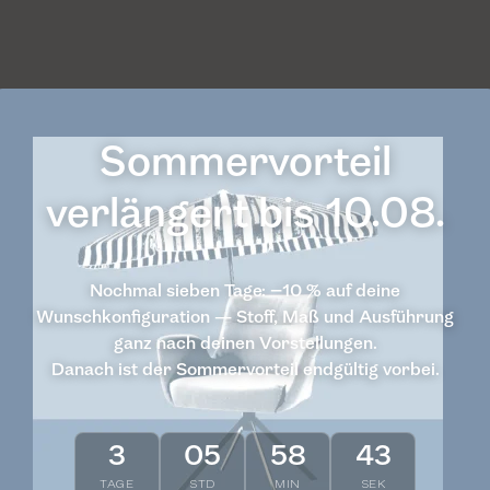
en détail.
Sommervorteil
verlängert bis 10.08.
Lits
Tables
Échantillons de tissu
Nochmal sieben Tage: −10 % auf deine
Wunschkonfiguration — Stoff, Maß und Ausführung
ganz nach deinen Vorstellungen.
Danach ist der Sommervorteil endgültig vorbei.
3
05
58
43
TAGE
STD
MIN
SEK