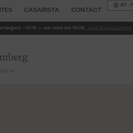
AT
ITES
CASARISTA
CONTACT
erlängert: −10 % — nur noch bis 10.08.
Jetzt Vorteil sichern!
remberg
sez-le.