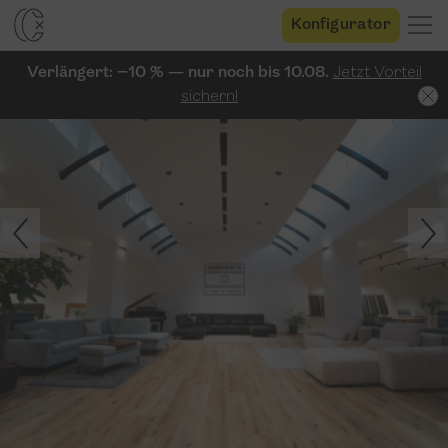
Konfigurator
Verlängert: −10 % — nur noch bis 10.08.
Jetzt Vorteil
sichern!