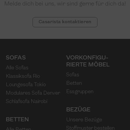
Melde dich bei uns, wir sind gerne für dich da!
Casarista kontaktieren
SOFAS
VORKONFIGU­
RIERTE MÖBEL
Alle Sofas
Sofas
Klassiksofa Rio
Betten
Loungesofa Tokio
Essgruppen
Modulares Sofa Denver
Schlafsofa Nairobi
BEZÜGE
BETTEN
Unsere Bezüge
Stoffmuster bestellen
Alle Betten