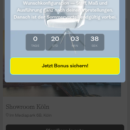
Wunschkonfiguration — Stoff, Maß und
Más detalles
Ausführung ganz nach deinen Vorstellungen.
Danach ist der Sommervorteil endgültig vorbei.
0
20
03
38
TAGE
STD
MIN
SEK
Jetzt Bonus sichern!
Showroom Köln
Im Mediapark 6B, Köln