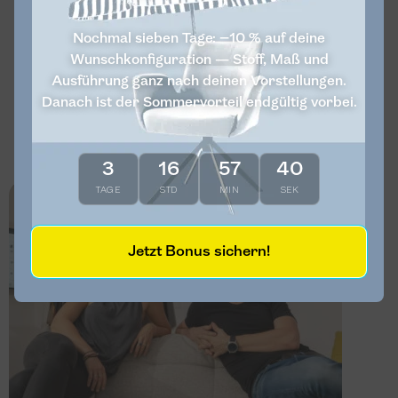
Showroom Zürich ansehen
Nochmal sieben Tage: −10 % auf deine
Wunschkonfiguration — Stoff, Maß und
Ausführung ganz nach deinen Vorstellungen.
Danach ist der Sommervorteil endgültig vorbei.
3
16
57
39
TAGE
STD
MIN
SEK
Jetzt Bonus sichern!